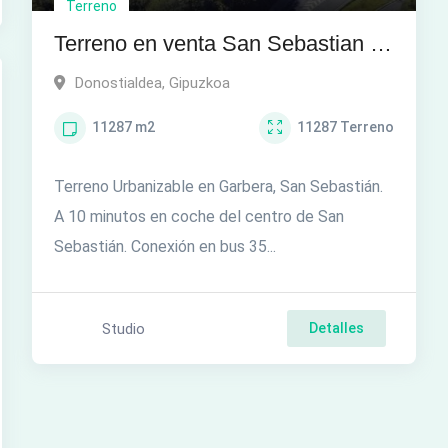
Terreno
Terreno en venta San Sebastian –
Lurra salgai Donostian
Donostialdea
,
Gipuzkoa
11287
m2
11287
Terreno
Terreno Urbanizable en Garbera, San Sebastián.
A 10 minutos en coche del centro de San
Sebastián. Conexión en bus 35...
Studio
Detalles