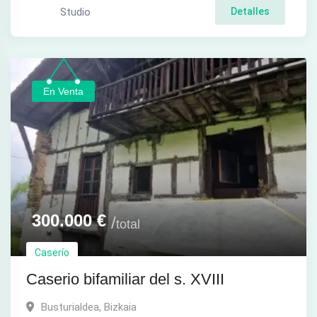
Studio
Detalles
En Venta
300.000
€
total
Caserío
Caserio bifamiliar del s. XVIII
Busturialdea
,
Bizkaia