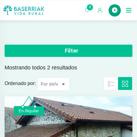
saltar
0
Case
al
contenido
Filter
Mostrando todos 2 resultados
Ordenado por:
En Alquilar