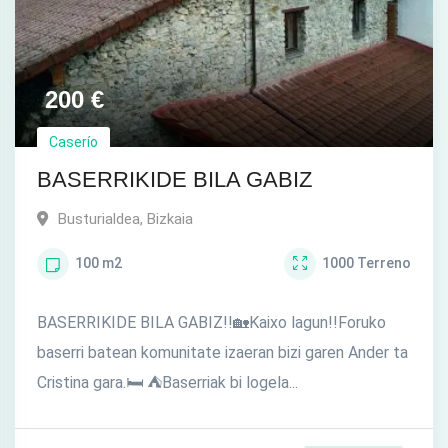
200
€
Caserío
BASERRIKIDE BILA GABIZ
Busturialdea
,
Bizkaia
100
m2
1000
Terreno
BASERRIKIDE BILA GABIZ!!🏡Kaixo lagun!!Foruko
baserri batean komunitate izaeran bizi garen Ander ta
Cristina gara.🛏 ⛺️Baserriak bi logela...