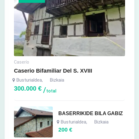
Caserío
Caserio Bifamiliar Del S. XVIII
Busturialdea
Bizkaia
,
300.000
€
total
BASERRIKIDE BILA GABIZ
Busturialdea
Bizkaia
,
200
€