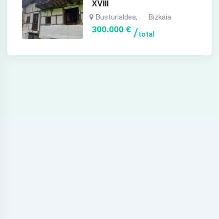
XVIII
Busturialdea
Bizkaia
,
300.000
€
total