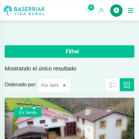
saltar
0
Case
al
contenido
Filter
Mostrando el único resultado
Ordenado por:
En Venta