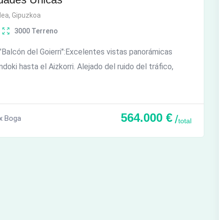
dea
,
Gipuzkoa
3000
Terreno
l "Balcón del Goierri":Excelentes vistas panorámicas
doki hasta el Aizkorri. Alejado del ruido del tráfico,
564.000
€
x Boga
total