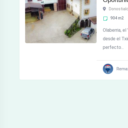
Donostial
904
m2
Olaberria, e
desde el Txin
perfecto...
Rema