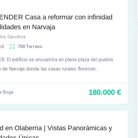
NDER Casa a reformar con infinidad
ilidades en Narvaja
dea
,
Gipuzkoa
m2
700
Terreno
 El edificio se encuentra en plena plaza del pueblo
o de Narvaja donde las casas rurales florecen...
180.000
€
x Boga
d en Olaberria | Vistas Panorámicas y
dades Únicas