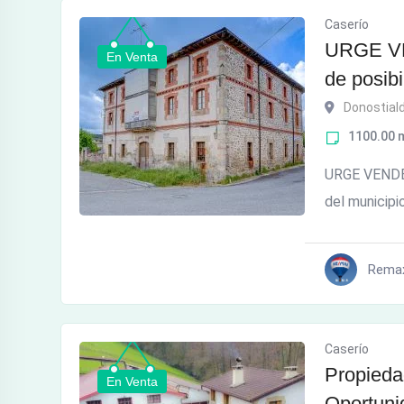
Caserío
URGE VE
En Venta
de posib
Donostial
1100.00
URGE VENDER.
del municipi
Rema
Caserío
Propieda
En Venta
Oportuni