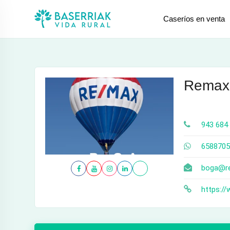
saltar
Caseríos en venta
al
contenido
Remax
943 684
6588705
boga@r
https:/