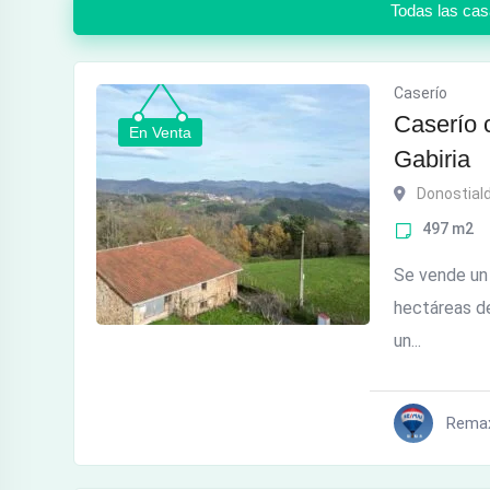
Todas las ca
Caserío
Caserío 
En Venta
Gabiria
Donostial
497
m2
Se vende un
hectáreas de
un...
Rema