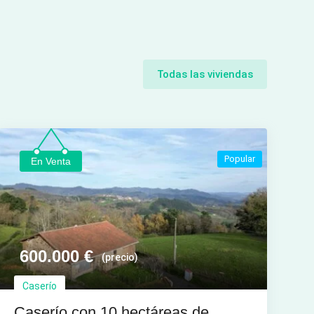
Todas las viviendas
Popular
En Venta
600.000
€
(precio)
Caserío
Caserío con 10 hectáreas de