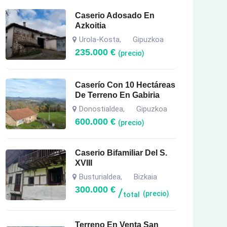
Caserio Adosado En
Azkoitia
Urola-Kosta
Gipuzkoa
,
235.000
€
(precio)
Caserío Con 10 Hectáreas
De Terreno En Gabiria
Donostialdea
Gipuzkoa
,
600.000
€
(precio)
Caserio Bifamiliar Del S.
XVIII
Busturialdea
Bizkaia
,
300.000
€
(precio)
total
Terreno En Venta San