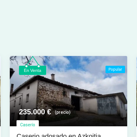
Popular
En Venta
235.000
€
(precio)
Caserío
Caserio adosado en Azkoitia