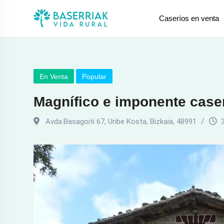
saltar
Caseríos en venta
al
contenido
En Venta
Popular
Magnífico e imponente caser
Avda.Basagoiti 67
,
Uribe Kosta
,
Bizkaia
,
48991