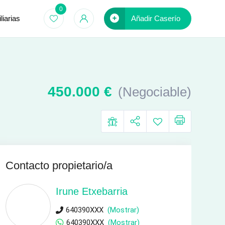
0
iarias
Añadir Caserío
450.000
€
(Negociable)
Contacto propietario/a
Irune Etxebarria
640390XXX
(Mostrar)
640390XXX
(Mostrar)