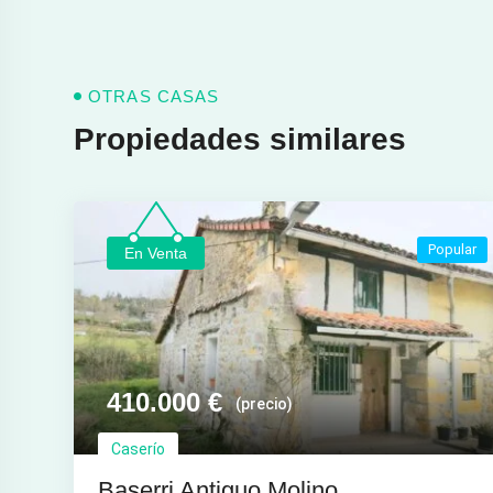
OTRAS CASAS
Propiedades similares
Popular
En Venta
410.000
€
(precio)
Caserío
Baserri Antiguo Molino