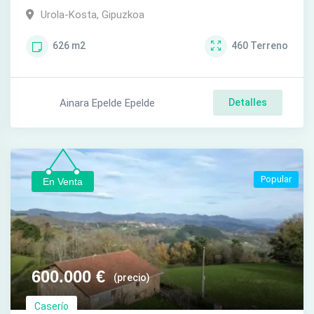
Urola-Kosta
,
Gipuzkoa
626
m2
460
Terreno
Ainara Epelde Epelde
Detalles
Popular
En Venta
600.000
€
(precio)
Caserío