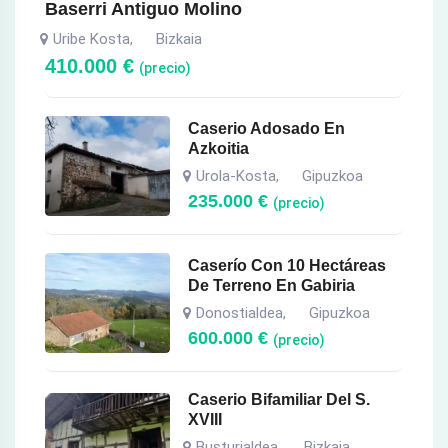
Baserri Antiguo Molino
Uribe Kosta
Bizkaia
,
410.000
€
(precio)
Caserio Adosado En
Azkoitia
Urola-Kosta
Gipuzkoa
,
235.000
€
(precio)
Caserío Con 10 Hectáreas
De Terreno En Gabiria
Donostialdea
Gipuzkoa
,
600.000
€
(precio)
Caserio Bifamiliar Del S.
XVIII
Busturialdea
Bizkaia
,