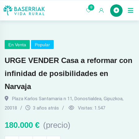
saltar
0
Case
al
contenido
En Venta
Popular
URGE VENDER Casa a reformar con
infinidad de posibilidades en
Narvaja
Plaza Karlos Santamaria n 11
,
Donostialdea
,
Gipuzkoa
,
20018
3 años atrás
Visitas:
1.547
180.000
€
(precio)