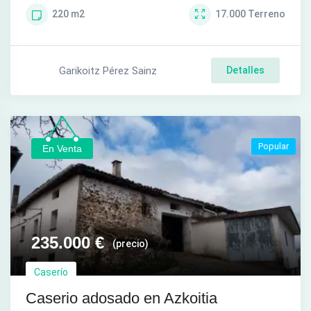
220
m2
17.000
Terreno
Garikoitz Pérez Sainz
Detalles
Popular
En Venta
235.000
€
(precio)
Caserío
Caserio adosado en Azkoitia