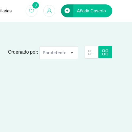
0
iarias
Añadir Caserío
Ordenado por: