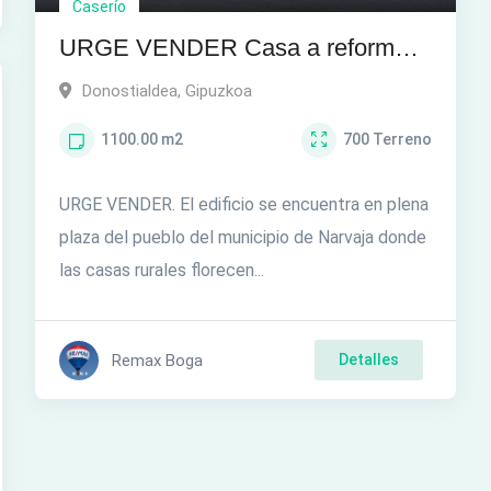
Caserío
URGE VENDER Casa a reformar
con infinidad de posibilidades en
Donostialdea
,
Gipuzkoa
Narvaja
1100.00
m2
700
Terreno
URGE VENDER. El edificio se encuentra en plena
plaza del pueblo del municipio de Narvaja donde
las casas rurales florecen...
Remax Boga
Detalles