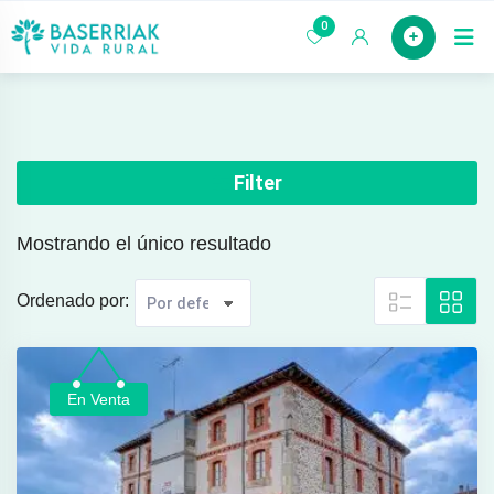
saltar
0
Case
al
contenido
Filter
Mostrando el único resultado
Ordenado por:
En Venta