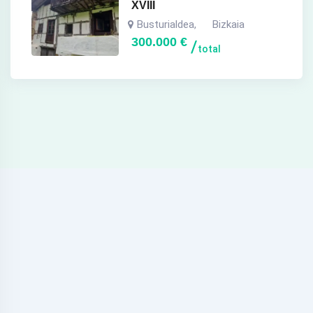
XVIII
Busturialdea
Bizkaia
,
300.000
€
total