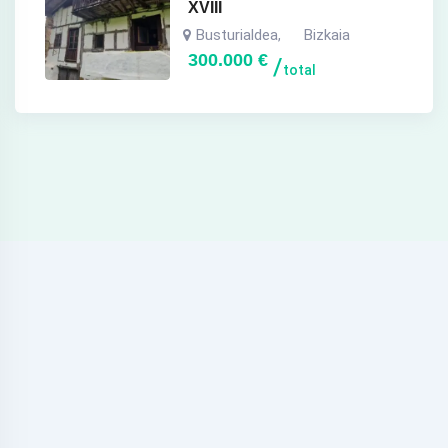
XVIII
Busturialdea
Bizkaia
,
300.000
€
total