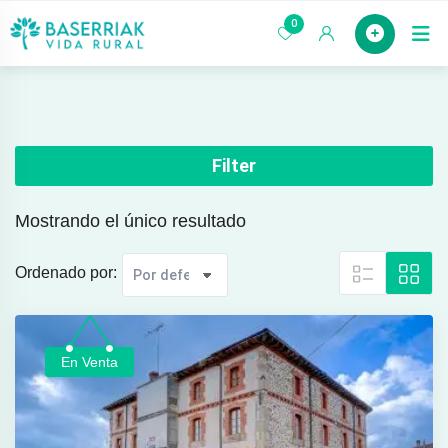
saltar
0
Case
al
contenido
Filter
Mostrando el único resultado
Ordenado por:
En Venta