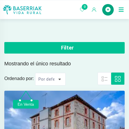
saltar
0
Case
al
contenido
Filter
Mostrando el único resultado
Ordenado por:
En Venta