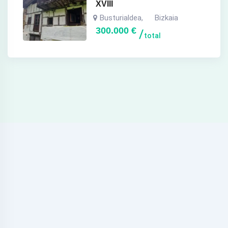
XVIII
Busturialdea
Bizkaia
,
300.000
€
total