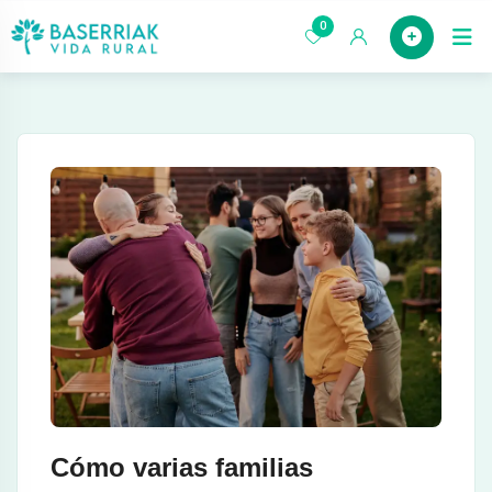
saltar
0
Case
al
contenido
Cómo varias familias