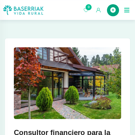
saltar
0
Case
al
contenido
Consultor financiero para la