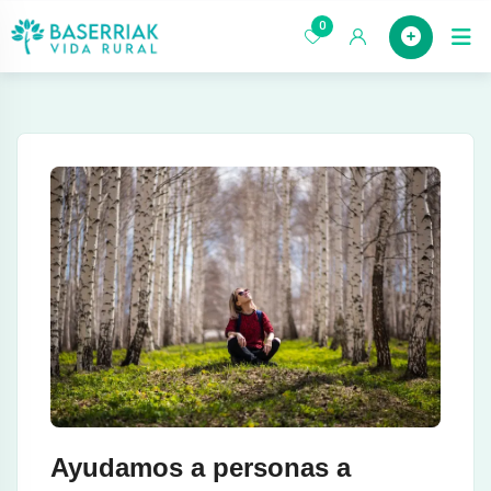
saltar
0
Case
al
contenido
Ayudamos a personas a