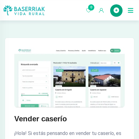
saltar
0
Case
al
contenido
Vender caserío
¡Hola! Si estás pensando en vender tu caserío, es